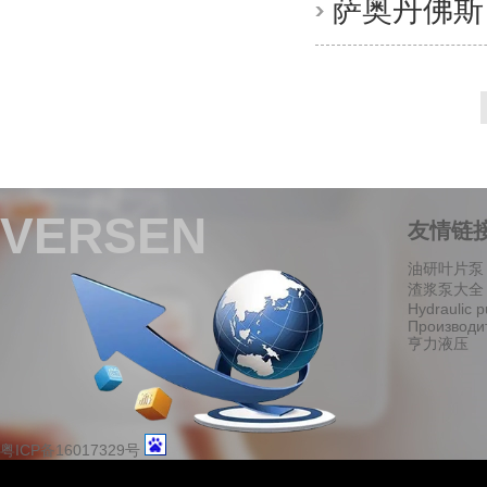
萨奥丹佛斯（
VERSEN
友情链
油研叶片泵
渣浆泵大全
Hydraulic 
Производи
亨力液压
粤ICP备16017329号