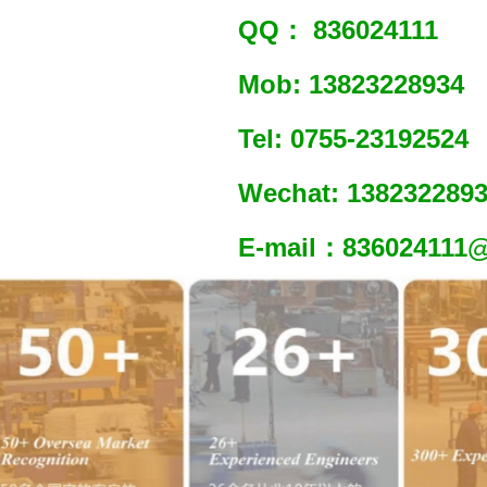
QQ： 836024111
Mob: 13823228934
Tel: 0755-23192524
Wechat: 138232289
E-mail：836024111