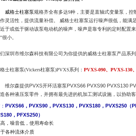
威格士柱塞泵
规格齐全有多达9种，主要是直轴式变量泵，控
作灵活性，提供流量补偿。 威格士柱塞泵运行噪声很低，能满
近于或低于驱动该泵电动机的噪声，噪声是靠专利的定时配置来
”
很小。
们深圳市维尔森科技有限公司为你提供的威格士柱塞泵产品系列
格士柱塞泵(Vickers柱塞泵)PVXS系列：
PVXS-090、PVXS-130
维尔森提供PVXS开环活塞泵PVXS66 PVXS90 PVXS130 PV
造各种液压泵零件，并拥有最先进的机加工测试设施，以协助客
寸：
PVXS66，PVXS90，PVXS130，PVXS180，PVXS250（P
XS180，PFXS250）
率高，噪音低，使用寿命长
用于各种流体介质