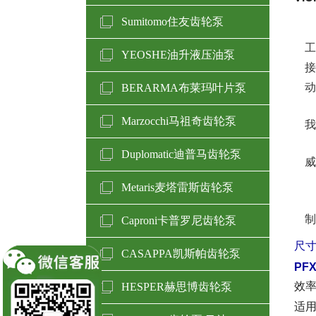
Sumitomo住友齿轮泵
工
YEOSHE油升液压油泵
接
动
BERARMA布莱玛叶片泵
Marzocchi马祖奇齿轮泵
我
Duplomatic迪普马齿轮泵
威
Metaris麦塔雷斯齿轮泵
制
Caproni卡普罗尼齿轮泵
尺
CASAPPA凯斯帕齿轮泵
PF
效
HESPER赫思博齿轮泵
适