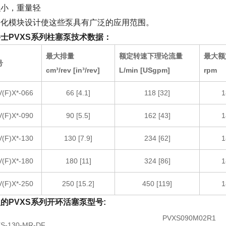
积小，重量轻
块化模块设计使这些泵具有广泛的应用范围。
士PVXS系列柱塞泵技术数据：
最大排量
额定转速下理论流量
最大额
号
cm³/rev [in³/rev]
L/min [USgpm]
rpm
V(F)X*-066
66 [4.1]
118 [32]
1
V(F)X*-090
90 [5.5]
162 [43]
1
V(F)X*-130
130 [7.9]
234 [62]
1
V(F)X*-180
180 [11]
324 [86]
1
V(F)X*-250
250 [15.2]
450 [119]
1
的PVXS系列开环活塞泵型号:
PVXS090M02R1
S-130-MR-DF