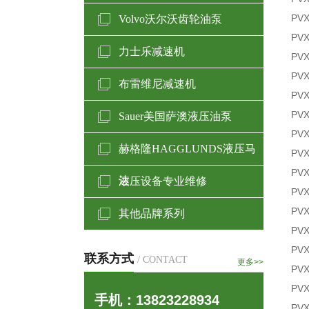
PVX
Volvo沃尔沃齿轮油泵
PVX
力士乐减速机
PV
PVX
布雷维尼减速机
PVX
PVX
Sauer美国萨澳液压油泵
PV
赫格隆HAGGLUNDS液压马
PVX
PVX
达
液压设备专业维修
PVX
PVX
其他品牌系列
PVX
PVX
联系方式
/ CONTACT
更多>>
PVX
PVX
手机：13823228934
PVX