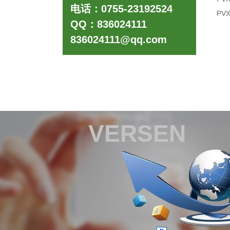
电话：0755-23192524
PVX
QQ：836024111
836024111@qq.com
VERSEN