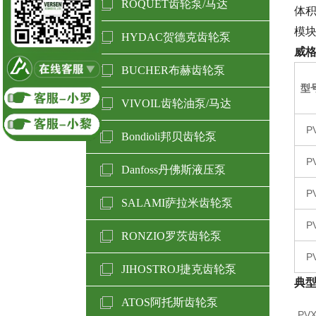
ROQUET齿轮泵/马达
体
模
HYDAC贺德克齿轮泵
威格
BUCHER布赫齿轮泵
型
VIVOIL齿轮油泵/马达
P
Bondioli邦贝齿轮泵
P
Danfoss丹佛斯液压泵
P
SALAMI萨拉米齿轮泵
P
RONZIO罗茨齿轮泵
P
JIHOSTROJ捷克齿轮泵
典型
ATOS阿托斯齿轮泵
PVX