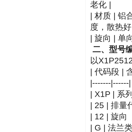
老化 |
| 材质 |
度，散热好
| 旋向 |
二、型号
以X1P251
| 代码段 | 
|-------|------|
| X1P | 
| 25 | 排
| 12 | 
| G | 法