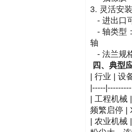
3. 灵活安
- 进出口
- 轴类型：
轴
- 法兰规格
四、典型
| 行业 | 
|-----|---------
| 工程机械 
频繁启停 | X
| 农业机械 