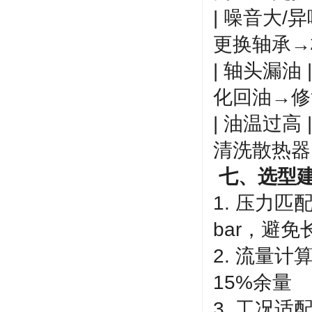
| 噪音大/
更换轴承→
| 轴头漏油
化回油→修
| 油温过高
清洗散热器 
七、选型
1. 压力匹
bar，避
2. 流量计
15%余量
3. 工况适