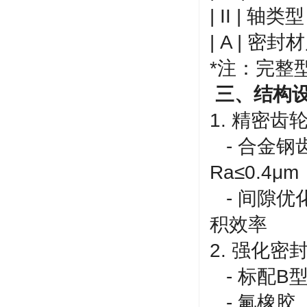
| II | 轴
| A | 
*注：完整
三、结构
1. 精密齿
- 合金钢
Ra≤0.4μ
- 间隙优
积效率
2. 强化密
- 标配B
- 氟橡胶（