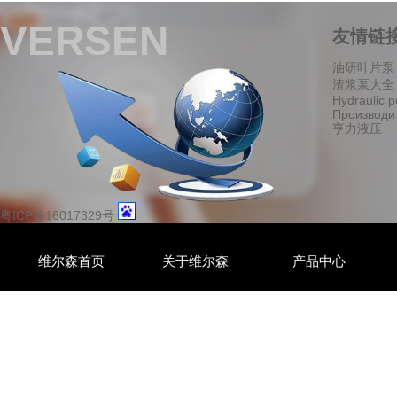
VERSEN
友情链
油研叶片泵
渣浆泵大全
Hydraulic 
Производи
亨力液压
粤ICP备16017329号
维尔森首页
关于维尔森
产品中心